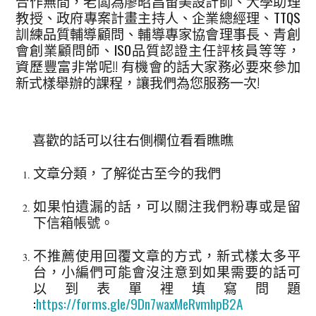
合作無間，老闆為廖昭昌留美設計師、大學助理
教授、政府專案計畫主持人、企業總經理、TTQS
訓練品質輔導顧問、輔導專家協會理事長、青創
會創業顧問師、ISO品質認證主任評核員等等，
資歷豐富非常呢!! 有機會的話大家務必要來參加
新式樣舉辦的課程，讓我們為您服務一次!
喜歡的話可以往右側欄位看看瞧瞧
文章分類，了解從古至今的我們
如果怕遺漏的話，可以關注我們粉專或是留
下信箱帳號。
不推薦使用回覆文章的方式，新式樣太多平
台，小編們可能會沒注意到如果需要的話可
以到表單裡填寫問題
:
https://forms.gle/9Dn7waxMeRvmhpB2A