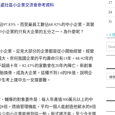
17
企業處社區小企業交流會參考資料
24
31
佔
97.83%
，而受雇員工數佔
68.92%
的中小企業，其營
中小企業約只有大企業的五分之一。為什麼呢？
« 4 
Searc
for:
小企業，足見大部分的企業都是從小開始經營，經營
越大。奈何我國企業的平均壽命只有
13
年，
88-92
年的
不超過十年，
82.47%
的家數會在
20
年內陣亡，新創事
胎換骨，成為大企業。這種不到
1.6
的
PR
值，說明企
分
中生考上建中北一女還要難。
類
輔導的對象要件是：每人年產值
300
萬元以上的中
的
8
倍。透過管理機能，平均一個人能創造他薪水的
8
倍
多少中小企業能做到這一點，新式樣不能，至少今天還