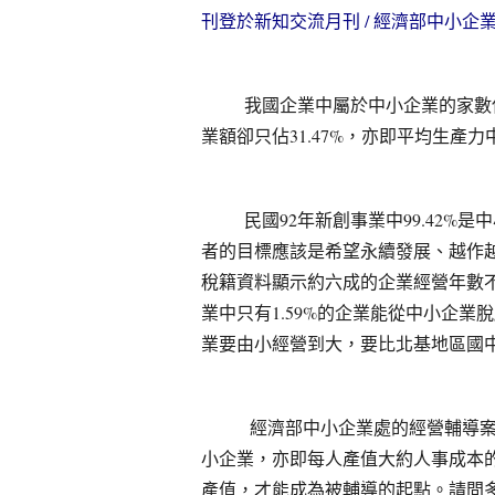
刊登於新知交流月刊 / 經濟部中小
我國企業中屬於中小企業的家數
業額卻只佔
31.47%
，亦即平均生產力
民國
92
年新創事業中
99.42%
是中
者的目標應該是希望永續發展、越作
稅籍資料顯示約六成的企業經營年數
業中只有
1.59%
的企業能從中小企業脫
業要由小經營到大，要比北基地區國
經濟部中小企業處的經營輔導案，
小企業，亦即每人產值大約人事成本
產值，才能成為被輔導的起點。請問