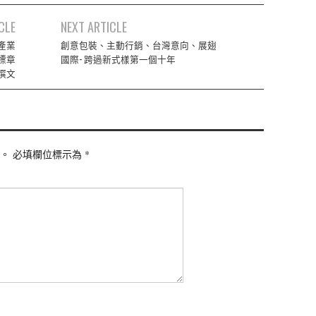
CLE
NEXT ARTICLE
產業
創意包裝、主動行銷、台灣意向、展翅
標章
國際- 跨過新式樣第一個十年
撰文
。
必填欄位標示為
*