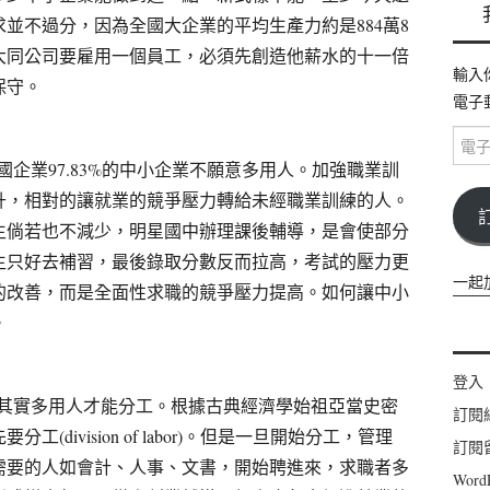
求並不過分，因為全國大企業的平均生產力約是
884
萬
8
大同公司要雇用一個員工，必須先創造他薪水的十一倍
輸入
保守。
電子
電
子
國企業
97.83%
的中小企業不願意多用人。加強職業訓
郵
升，相對的讓就業的競爭壓力轉給未經職業訓練的人。
件
位
生倘若也不減少，明星國中辦理課後輔導，是會使部分
址
生只好去補習，最後錄取分數反而拉高，考試的壓力更
一起
的改善，而是全面性求職的競爭壓力提高。如何讓中小
。
登入
其實多用人才能分工。根據古典經濟學始祖亞當史密
訂閱
先要分工
(division of labor)
。但是一旦開始分工，管理
訂閱
需要的人如會計、人事、文書，開始聘進來，求職者多
Wor