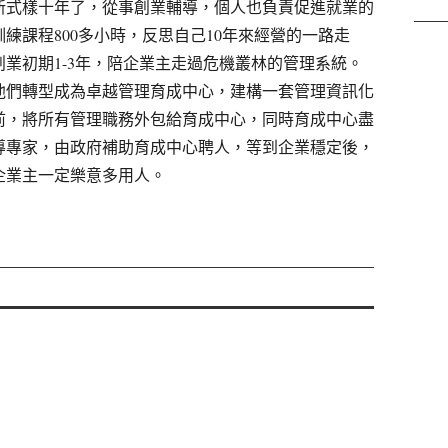
新式樣十年了，從事創業輔導，個人也負責促進就業的
訓練課程
800
多小時，反思自己
10
年來經營的一路走
創業初期
1-3
年，陪企業主走過危機叢林的管理系統。
他們轉型成為卓越管理育成中心，建構一套管理資訊化
前，將所有管理職務外包給育成中心，同時育成中心盡
導專家，由政府補助育成中心聘人，等到企業穩定後，
企業主一定樂意多用人。