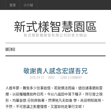
首頁
小介紹
新式樣智慧園區
新式樣智權開發有限公司的官方網站
MENU
首頁
敬謝貴人感念宏謀吾兄
小介紹
2018-04-12
NDSC
LEAVE A COMMENT
人逢年節，難免多少往事追憶，若就佛法而論，過往諸事猶如雲
煙，以前種種應如昨日死。今以八識田中落下種子，所引發之現
形，均屬妄想.分別與執著。然博地凡夫如後 學，尚且明知故用，
不然，不可思議之影塵憧憬，又當如何走筆行文呢！