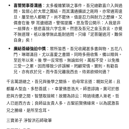
喜管閒事善溝通
：太多複雜繁瑣之事件，吾兄總歡喜介入與過
問，皆居心於大眾之團結，而其溝通擴談之耗時，亦常通宵達
旦，屢至他人都睏了，尚不罷休，值是忍力與耐力之歷練。又
偶會在後 學 耳邊細語，警惕提攜，思及雪公開示：人我是非
一扇揮去，慈悲喜捨六字念來。然思及吾兄之金玉良言，亦覺
不無道理，祇以後學無此能耐過問，只緣「泥菩薩過河，難保
自身」矣！
廣結善緣強迫中獎
：眾所皆悉，吾兄收藏甚多書與物，五花八
門，琳瑯滿目，尤以喜愛之書類，同時多冊收集，備以贈與。
至近年以來，後 學一反常態，無論如何，萬般不受，以免推
三受一之累，因而導致少許誤解，罔顧常情，實則，有勸吾
兄，亦有疚於兄，而今吾兄離我西去，待弟欲傾何適？
千言萬語總之，吾兄與後學之關係， 伯母常言道：親如兄弟﹝且
都屬Ａ型血、多愁善感﹞，幸蒙佛恩浩大，師恩諄誨，冀可於慈
悲與方便之間，智慧取捨歟！故爾為詩云：時過境遷人漸老，哲
人已逝西方去；良師益友貴人多，古聖前賢佛緣來。以為感激吾
兄之勝緣，是所至念耳。
三寶弟子 淨智洪石師敬筆