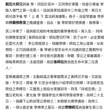
劉田大師兄
與後 學，同班於高中，又同學於軍醫，他是引導後 學
踏入佛門之第一位貴人。話說我等就讀高中二年級之際，某日大
師兄借予後 學「 上 煮 下 雲法師演講集」冊子，且經常邀後 學參
林園佛教堂
與
之晚課盛會，自此，後 學即樂於閱佛書、做佛事。
高三卒業了，我與劉兄相約考進國防醫學專修班。將入伍，.特拜
別佛教堂當家│香師姑前輩，師姑懇切叮嚀：到了台中，必定要親
近當代大德 ｜ 李公炳南居士，相續學佛。師姑之用心提撕，似有
預知，正巧因緣成熟，後 學被分發至台中大坑通訊營之醫務所任
醫官，即便於週三夜，奔往慈光圖書舘，聆聽 雪公之華嚴講席，
香師姑
頻每乘興而去，法喜而歸，故認
應為我生命中第二位貴
人。
當華嚴講席之際，主動結識正著軍服聞法之黃師兄平福，交談投
緣，不多日，將後 學 引至台中蓮社介紹李師兄榮輝。洋溢慈悲及
熱忱之榮輝兄，又邀我上南投水里蓮因寺，拜見「持戒念佛」之
懺公老和尚，蒙允後 學 隨緣參加大專同學齋戒學會﹝為時二十五
日﹞。接續下山聆訓雪公舉辦之｜末期慈光佛學講座﹝為時三
榮輝師兄
週﹞，得以奠定後 學佛學之基石，故認
為我畢生第三位