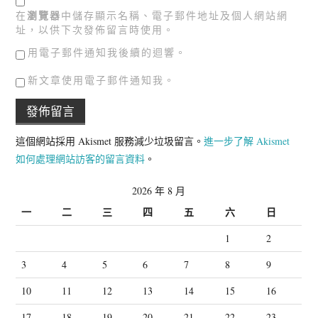
在
瀏覽器
中儲存顯示名稱、電子郵件地址及個人網站網
址，以供下次發佈留言時使用。
用電子郵件通知我後續的迴響。
新文章使用電子郵件通知我。
這個網站採用 Akismet 服務減少垃圾留言。
進一步了解 Akismet
如何處理網站訪客的留言資料
。
2026 年 8 月
一
二
三
四
五
六
日
1
2
3
4
5
6
7
8
9
10
11
12
13
14
15
16
17
18
19
20
21
22
23