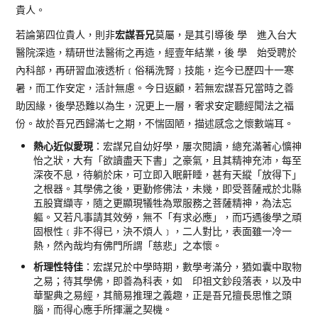
貴人。
宏謀吾兄
若論第四位貴人，則非
莫屬，是其引導後 學 進入台大
醫院深造，精研世法醫術之再造，經壹年結業，後 學 始受聘於
內科部，再研習血液透析﹝俗稱洗腎﹞技能，迄今已歷四十一寒
暑，而工作安定，活計無慮。今日返顧，若無宏謀吾兄當時之善
助因緣，後學恐難以為生，況更上一層，奢求安定聽經聞法之福
份。故於吾兄西歸滿七之期，不惴固陋，描述感念之懷數端耳。
熱心近似愛現
：宏謀兄自幼好學，屢次閱讀，總充滿著心懭神
怡之狀，大有「欲讀盡天下書」之豪氣，且其精神充沛，每至
深夜不息，待躺於床，可立即入眠鼾睡，甚有天縱「放得下」
之根器。其學佛之後，更勤修佛法，未幾，即受菩薩戒於北縣
五股寶纈寺，隨之更顯現犠牲為眾服務之菩薩精神，為法忘
軀。又若凡事請其效勞，無不「有求必應」，而巧遇後學之頑
固根性﹝非不得已，決不煩人﹞，二人對比，表面雖一冷一
熱，然內哉均有佛門所謂「慈悲」之本懷。
析理性特佳
：宏謀兄於中學時期，數學考滿分，猶如囊中取物
之易；待其學佛，即善為科表，如 印祖文鈔段落表，以及中
華聖典之易經，其簡易推理之義趣，正是吾兄擅長思惟之頭
腦，而得心應手所揮灑之契機。