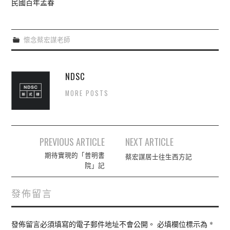
民國百年孟春
懷念蔡宏謀老師
NDSC
MORE POSTS
Post
PREVIOUS ARTICLE
NEXT ARTICLE
navigation
期待實現的「普明書
蔡宏謀居士往生西方記
院」記
發佈留言
發佈留言必須填寫的電子郵件地址不會公開。
必填欄位標示為
*