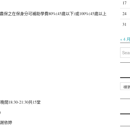
17
農保之在保身分可補助學費80%(45歲以下)或100%(45歲以上
24
31
« 4 
Searc
for:
分
類
18:30-21:30共15堂
)
謝依婷