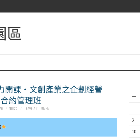
園區
魅力開課‧文創產業之企劃經營
一
與合約管理班
26
NDSC
LEAVE A COMMENT
3
課
10