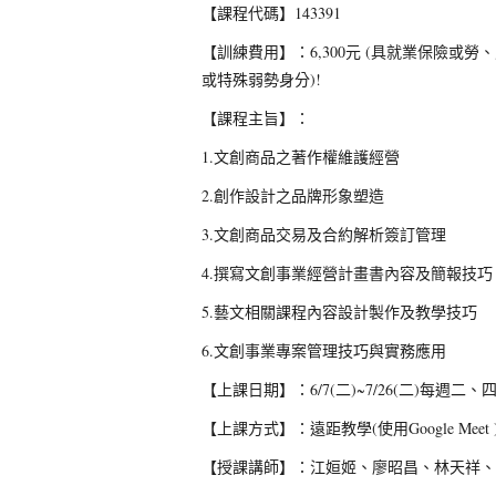
【課程代碼】143391
【訓練費用】：6,300元 (具就業保險或勞、
或特殊弱勢身分)!
【課程主旨】：
1.文創商品之著作權維護經營
2.創作設計之品牌形象塑造
3.文創商品交易及合約解析簽訂管理
4.撰寫文創事業經營計畫書內容及簡報技巧
5.藝文相關課程內容設計製作及教學技巧
6.文創事業專案管理技巧與實務應用
【上課日期】：6/7(二)~7/26(二)每週二、四晚間
【上課方式】：遠距教學(使用Google Meet 
【授課講師】：江姮姬、廖昭昌、林天祥、