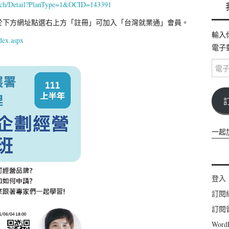
earch/Detail?PlanType=1&OCID=143391
於下方網址點選右上方「註冊」可加入「台灣就業通」會員。
輸入
ndex.aspx
電子
電
子
郵
件
位
址
一起
登入
訂閱
訂閱
Wor