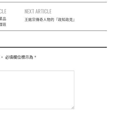
CLE
NEXT ARTICLE
業品
王銘宗傳奇人物的『政知政見』
理班
。
必填欄位標示為
*