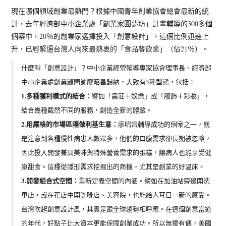
現在哪
個
領域創業最熱門？根據中國青年創業協會總會最新的統
計，去年經濟部中小企業處「創業家圓夢坊」計畫輔導的300多
個
個案中，20％的創業家選擇投入「創意設計」，這
個
比例迅速上
升，已經緊逼台灣人向來最熱衷的「食品餐飲業」（佔21％）。
什麼叫「創意設計」？中小企業經營輔導專家協會理事長、經濟部
中小企業處創業顧問師廖昭昌歸納，大致有3種型態，包括：
1.多種獲利模式的結合：
譬如「農莊＋娛樂」或「服飾＋彩妝」，
結合幾種截然不同的服務，創造全新的體驗。
2.用嚴格的市場區隔做利基生意：
廖昭昌輔導成功的個案之一，就
是注意到各種慢性病患人數眾多，他們的口腹需求卻長期被忽略，
因此投入開發兼具美味與特殊營養需求的蛋糕，讓病人也能享受健
康甜食。這種從隱形需求挖掘出的商機，尤其是創業的好溫床。
3.開發組合式空間：
重新定義空間的內涵。譬如在加油站旁邊開洗
車店，或在花店中開咖啡店、美容院，也能給人耳目一新的感受。
台灣吹起創意設計風，其實是跟全球趨勢相呼應。在這
個
創意當道
的年代，好點子比大資本更能保障創業成功。所以無獨有偶，美國