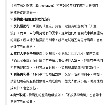
《創業家》雜誌（Entrepreneur）預言2005年創業成功大策略時，
同樣是從創意著手。
歸納出4
個
催生創意的方向：
它
1. 反其道而行：
所謂的「主流」背後一定都有被忽視的「非主
流」。而且一旦你看見他們的需求，通常他們都會變成忠誠度極高
的顧客。所以除了搶搭熱門列車，說不定試著逆向思考看看，會有
想像不到的機會。
2. 幫巨人把盤子舔乾淨：
想想看，你能為7-ELEVEN、星巴克或
「Yahoo!奇摩」做什麼？有些舞台看似被巨人寡占，但總有些他們
力有未逮的部份。與其正面對抗，不如想辦法變成他們的夥伴。
3. 利基再利基：
把利基市場換
個
對象，又是一個新的利基。譬如，
試著把現在的服務對象從人換成寵物、從大人換成小孩、從男性換
成女性，會怎麼樣？
4.向外取經：
看看別的產業遊戲規則。「不按牌理出牌」也會帶來
意想不到的效果。