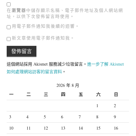
在
瀏覽器
中儲存顯示名稱、電子郵件地址及個人網站網
址，以供下次發佈留言時使用。
用電子郵件通知我後續的迴響。
新文章使用電子郵件通知我。
這個網站採用 Akismet 服務減少垃圾留言。
進一步了解 Akismet
如何處理網站訪客的留言資料
。
2026 年 8 月
一
二
三
四
五
六
日
1
2
3
4
5
6
7
8
9
10
11
12
13
14
15
16