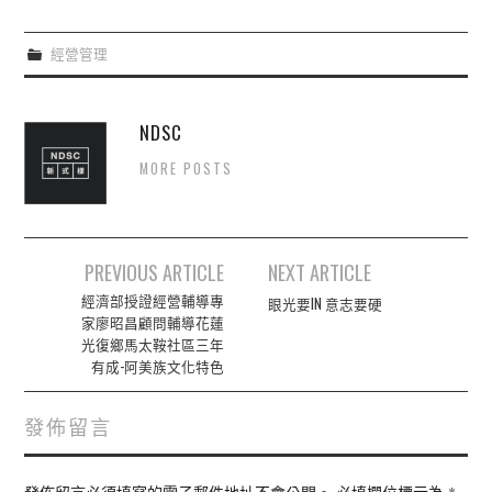
經營管理
NDSC
MORE POSTS
Post
PREVIOUS ARTICLE
NEXT ARTICLE
navigation
經濟部授證經營輔導專
眼光要IN 意志要硬
家廖昭昌顧問輔導花蓮
光復鄉馬太鞍社區三年
有成-阿美族文化特色
發佈留言