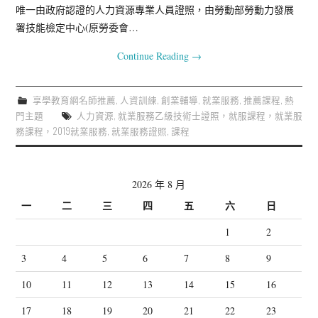
唯一由政府認證的人力資源專業人員證照，由勞動部勞動力發展
署技能檢定中心(原勞委會…
Continue Reading
→
享學教育網名師推薦
,
人資訓練
,
創業輔導
,
就業服務
,
推薦課程
,
熱
門主題
人力資源
,
就業服務乙級技術士證照，就服課程，就業服
務課程，2019就業服務
,
就業服務證照
,
課程
2026 年 8 月
一
二
三
四
五
六
日
1
2
3
4
5
6
7
8
9
10
11
12
13
14
15
16
17
18
19
20
21
22
23