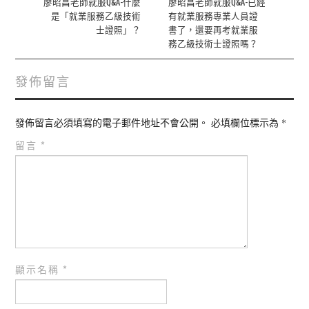
navigation
廖昭昌老師就服Q&A-什麼
廖昭昌老師就服Q&A-已經
是「就業服務乙級技術
有就業服務專業人員證
士證照」？
書了，還要再考就業服
務乙級技術士證照嗎？
發佈留言
發佈留言必須填寫的電子郵件地址不會公開。
必填欄位標示為
*
留言
*
顯示名稱
*