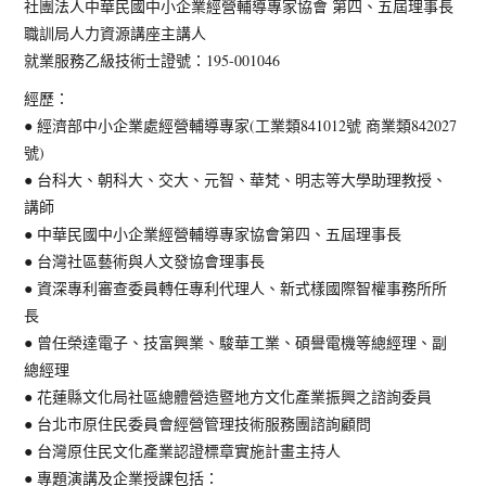
社團法人中華民國中小企業經營輔導專家協會 第四、五屆理事長
職訓局人力資源講座主講人
就業服務乙級技術士證號：195-001046
經歷：
● 經濟部中小企業處經營輔導專家(工業類841012號 商業類842027
號)
● 台科大、朝科大、交大、元智、華梵、明志等大學助理教授、
講師
● 中華民國中小企業經營輔導專家協會第四、五屆理事長
● 台灣社區藝術與人文發協會理事長
● 資深專利審查委員轉任專利代理人、新式樣國際智權事務所所
長
● 曾任榮達電子、技富興業、駿華工業、碩譽電機等總經理、副
總經理
● 花蓮縣文化局社區總體營造暨地方文化產業振興之諮詢委員
● 台北市原住民委員會經營管理技術服務團諮詢顧問
● 台灣原住民文化產業認證標章實施計畫主持人
● 專題演講及企業授課包括：