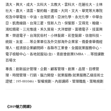
清大、興大、成大、北科大、北教大、雲科大、花蓮社大、士林
社大、嘉大、清雲、聖約翰、建國、大同、文大、華梵等大專院
校及中華電信、中油、台灣菸酒、亞洲化學、永光化學、中華台
亞、凱喬線路、台灣三菱、恆新人力、保聖那、艾得克、翰徽、
鴻松精密、三光惟達、禾久貿易、大洋塑膠、富積電子、技富興
業、榮達電子、台灣民俗村、小林髮廊、彩登髮廊、信億科技、
統銳、友星……等企業單位及外交部海外企業家、僑委會華僑經
理人、經濟部企業顧問師、各縣市工業會、全國就業服務中心、
電子檢驗中心、各地就服站(台)、青創會創業EMBA、…等授課數
百場次
專長：創新設計管理、企劃、顧客管理、創業、品管、目標管
理、時間管理、行銷、腦力開發、就業服務(就業服務乙級技術士
證號：195-001046)、智權規劃、內部講師、管理職能、策略規劃
《2019魅力開課》