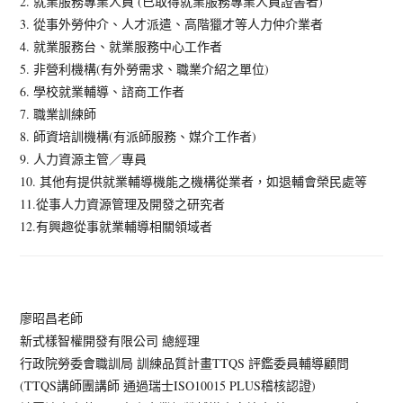
2. 就業服務專業人員 (已取得就業服務專業人員證書者)
3. 從事外勞仲介、人才派遣、高階獵才等人力仲介業者
4. 就業服務台、就業服務中心工作者
5. 非營利機構(有外勞需求、職業介紹之單位)
6. 學校就業輔導、諮商工作者
7. 職業訓練師
8. 師資培訓機構(有派師服務、媒介工作者)
9. 人力資源主管／專員
10. 其他有提供就業輔導機能之機構從業者，如退輔會榮民處等
11.從事人力資源管理及開發之研究者
12.有興趣從事就業輔導相關領域者
廖昭昌老師
新式樣智權開發有限公司 總經理
行政院勞委會職訓局 訓練品質計畫TTQS 評鑑委員輔導顧問
(TTQS講師團講師 通過瑞士ISO10015 PLUS稽核認證)